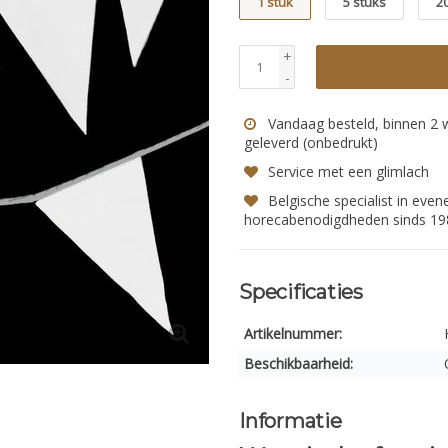
1 stuk
5 stuks
2
+
-
Vandaag besteld, binnen 2
geleverd (onbedrukt)
Service met een glimlach
Belgische specialist in eve
horecabenodigdheden sinds 19
Specificaties
Artikelnummer:
Beschikbaarheid:
Informatie