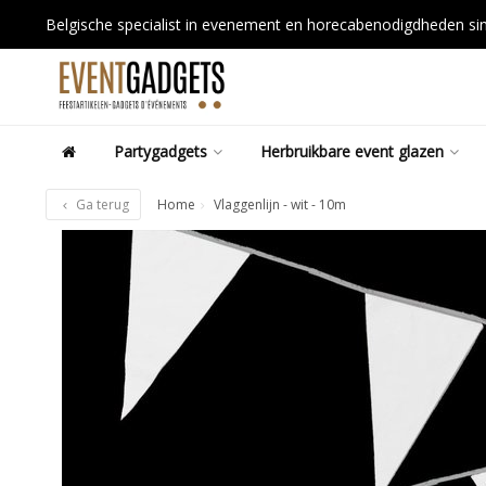
Belgische specialist in evenement en horecabenodigdheden s
Partygadgets
Herbruikbare event glazen
Ga terug
Home
Vlaggenlijn - wit - 10m