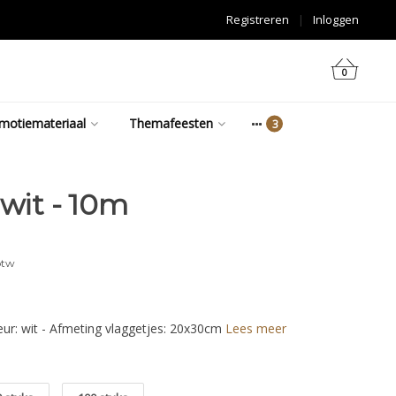
Registreren
|
Inloggen
0
motiemateriaal
Themafeesten
 wit - 10m
btw
leur: wit - Afmeting vlaggetjes: 20x30cm
Lees meer