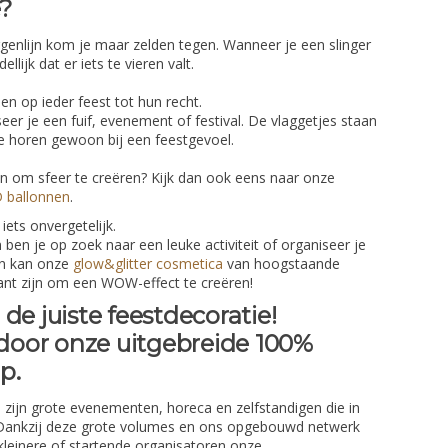
e?
genlijn kom je maar zelden tegen. Wanneer je een slinger
llijk dat er iets te vieren valt.
 op ieder feest tot hun recht.
seer je een fuif, evenement of festival. De vlaggetjes staan
ze horen gewoon bij een feestgevoel.
n om sfeer te creëren? Kijk dan ook eens naar onze
 ballonnen
.
ets onvergetelijk.
 ben je op zoek naar een leuke activiteit of organiseer je
dan kan onze
glow&glitter cosmetica
van hoogstaande
sant zijn om een WOW-effect te creëren!
de juiste feestdecoratie!
 door onze uitgebreide 100%
op.
zijn grote evenementen, horeca en zelfstandigen die in
 Dankzij deze grote volumes en ons opgebouwd netwerk
kleinere of startende organisatoren onze