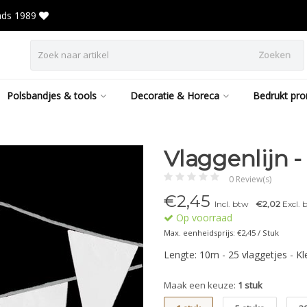
inds 1989
Zoeken
Polsbandjes & tools
Decoratie & Horeca
Bedrukt pro
Vlaggenlijn -
0 Review(s)
€
2,45
Incl. btw
€2,02
Excl. 
Op voorraad
Max. eenheidsprijs: €2,45 / Stuk
Lengte: 10m - 25 vlaggetjes - K
Maak een keuze:
1 stuk