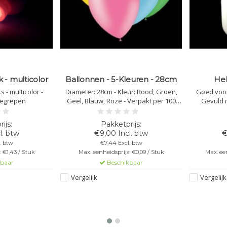
 - multicolor
Ballonnen - 5-Kleuren - 28cm
Hel
 - multicolor -
Diameter: 28cm - Kleur: Rood, Groen,
Goed voor
begrepen
Geel, Blauw, Roze - Verpakt per 100
Gevuld m
stuks - Mat - Professionele kwaliteit -
ballonne
Geschikt voor helium - Beste
dagen - Lat
prijs/kwaliteit
uren zweven
l. btw
€9,00 Incl. btw
€
. btw
€7,44 Excl. btw
 €1,43 / Stuk
Max. eenheidsprijs: €0,09 / Stuk
Max. een
kbaar
Beschikbaar
Vergelijk
Vergelijk