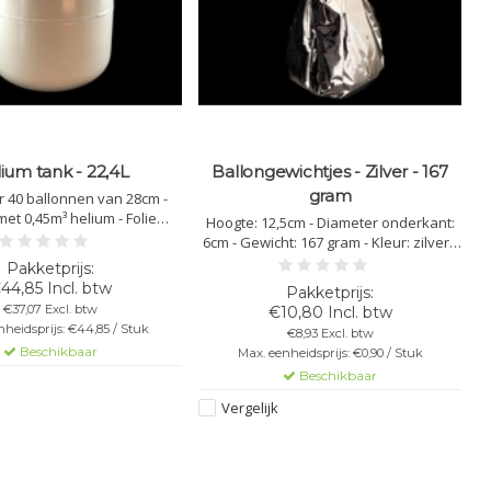
ium tank - 22,4L
Ballongewichtjes - Zilver - 167
B
gram
 40 ballonnen van 28cm -
et 0,45m³ helium - Folie
Hoogte: 12,5cm - Diameter onderkant:
n behouden kracht tot 4
6cm - Gewicht: 167 gram - Kleur: zilver -
ex ballonnen blijven 5 tot 7
Geschikt voor helium ballonnen aan
 - zeer licht om te dragen
vast te knopen
44,85 Incl. btw
€37,07 Excl. btw
€10,80 Incl. btw
heidsprijs: €44,85 / Stuk
€8,93 Excl. btw
Beschikbaar
Max. eenheidsprijs: €0,90 / Stuk
Beschikbaar
Vergelijk