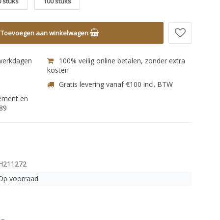
0 stuks
100 stuks
Toevoegen aan winkelwagen
 werkdagen
100% veilig online betalen, zonder extra
kosten
Gratis levering vanaf €100 incl. BTW
nement en
89
H211272
Op voorraad