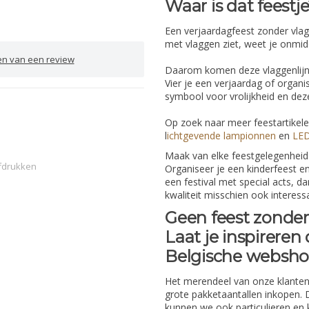
Waar is dat feestj
Een verjaardagfeest zonder vlag
met vlaggen ziet, weet je onmidde
en van een review
Daarom komen deze vlaggenlijnen
Vier je een verjaardag of organi
symbool voor vrolijkheid en de
Op zoek naar meer feestartikele
l
ichtgevende lampionnen
en
LED
Maak van elke feestgelegenheid i
fdrukken
Organiseer je een kinderfeest en
een festival met special acts, 
kwaliteit misschien ook interes
Geen feest zonder 
Laat je inspireren
Belgische websh
Het merendeel van onze klanten 
grote pakketaantallen inkopen.
kunnen we ook particulieren en 