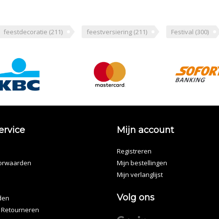
feestdecoratie
(211)
feestversiering
(211)
Festival
(300)
ervice
Mijn account
Registreren
orwaarden
Mijn bestellingen
Mijn verlanglijst
Volg ons
den
 Retourneren