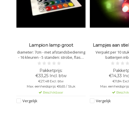
Lampion lamp groot
Lampjes aan stiek
cm
diameter: 7cm - met afstandsbediening
Verpakt per 10 stuks
- 16 kleuren - 5 standen: strobe, flash,
batterijen in
fade en smooth - 3 AAA-batterijen
nodig, niet inbegrepen
ame -
rd -
€33,25 Incl. btw
€14,33 Inc
€27,48 Excl. btw
€11,84 Excl
Max. eenheidsprijs: €6,65 / Stuk
Max. eenheidsprijs:
Beschikbaar
Beschi
uk
Vergelijk
Vergelijk