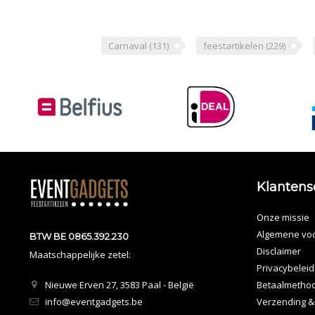
Carnaval
(131)
feestartikelen
(229)
Klantens
Onze missie
Algemene vo
BTW BE 0865.392.230
Disclaimer
Maatschappelijke zetel:
Privacybeleid
Nieuwe Erven 27, 3583 Paal - België
Betaalmetho
info@eventgadgets.be
Verzending &