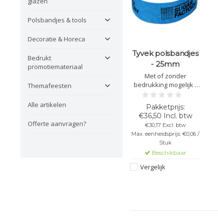
glazen
Polsbandjes & tools
Decoratie & Horeca
Tyvek polsbandjes
Bedrukt
- 25mm
promotiemateriaal
Met of zonder
bedrukking mogelijk -
Themafeesten
Meerdere kleuren -
Goede kwaliteit van
Alle artikelen
tyvek - 25mm - Opgelet:
€36,50 Incl. btw
Basiskost van € 17,50
Offerte aanvragen?
€30,17 Excl. btw
bij elke bestelling onder
Max. eenheidsprijs: €0,06 /
1000 stuks!
Stuk
Beschikbaar
Vergelijk