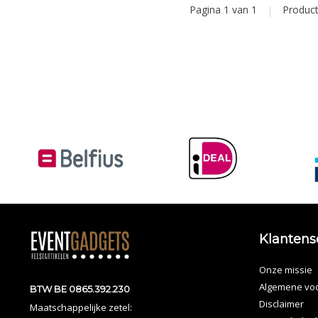
Pagina 1 van 1
|
Produc
Klantens
Onze missie
Algemene vo
BTW BE 0865.392.230
Disclaimer
Maatschappelijke zetel: