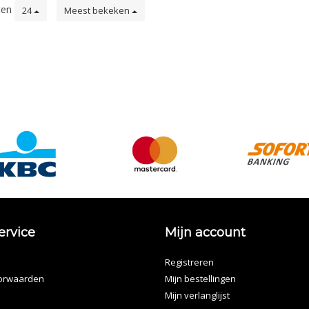
ten
24
Meest bekeken
ervice
Mijn account
Registreren
orwaarden
Mijn bestellingen
Mijn verlanglijst