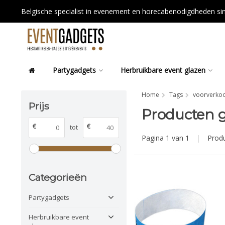
Belgische specialist in evenement en horecabenodigdheden s
Partygadgets
Herbruikbare event glazen
Home
Tags
voorverko
Prijs
Producten 
€
€
tot
Pagina 1 van 1
|
Prod
Categorieën
Partygadgets
Herbruikbare event