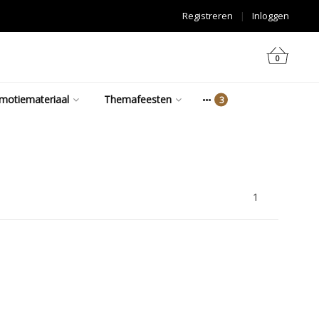
Registreren
|
Inloggen
0
motiemateriaal
Themafeesten
1