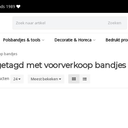
inds 1989
Zoeken
Polsbandjes & tools
Decoratie & Horeca
Bedrukt pro
op bandjes
getagd met voorverkoop bandjes
ucten
24
Meest bekeken