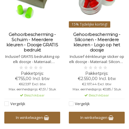
15%
Tijdelijke korting!
Gehoorbescherming -
Gehoorbescherming -
Schuim - Meerdere
Siliconen - Meerdere
kleuren - Doosje GRATIS
kleuren - Logo op het
bedrukt
doosje
Inclusief GRATIS bedrukking op
Inclusief éénkleurige sticker op
elk doosje - Materiaal:
elk doosje - Materiaal: Siliconen
Polyurethaan schuim - Per set
- Per set in een plastic doosje
in kartonnen doosje - Afmeting:
(37mm - ↕ 19mm) -
55x80x15mm - Geluidsreductie:
Geluidsreductie: 25db - 30db
€755,00 Incl. btw
€2.550,00 Incl. btw
28db - 33db
€623,97 Excl. btw
€2.107,44 Excl. btw
Max. eenheidsprijs: €1,51 / Stuk
Max. eenheidsprijs: €0,85 / Stuk
Beschikbaar
Beschikbaar
Vergelijk
Vergelijk
In winkelwagen
In winkelwagen