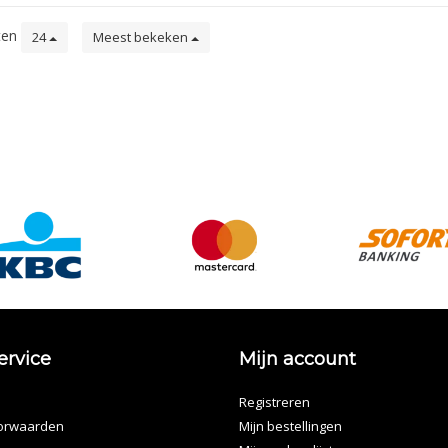
ten
24
Meest bekeken
ervice
Mijn account
Registreren
orwaarden
Mijn bestellingen