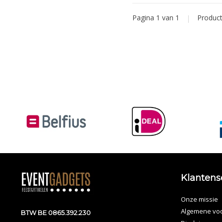
Pagina 1 van 1
|
Produc
Klantens
Onze missie
Algemene vo
BTW BE 0865.392.230