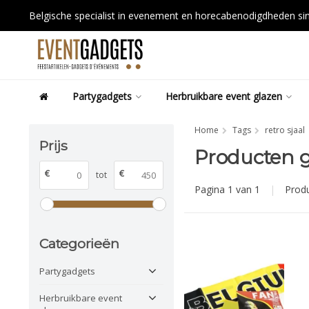
Belgische specialist in evenement en horecabenodigdheden s
Partygadgets
Herbruikbare event glazen
Home
Tags
retro sjaal
Prijs
Producten g
€
€
tot
Pagina 1 van 1
|
Prod
Categorieën
Partygadgets
Herbruikbare event