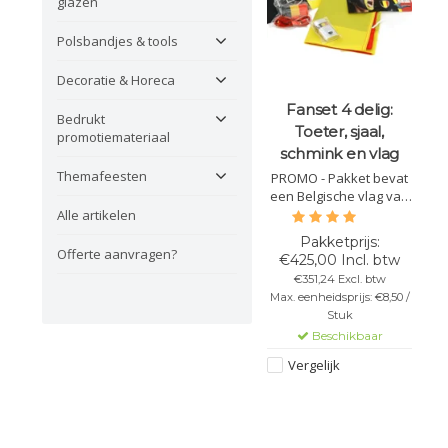
glazen
Polsbandjes & tools
Decoratie & Horeca
Fanset 4 delig:
Bedrukt
Toeter, sjaal,
promotiemateriaal
schmink en vlag
Themafeesten
PROMO - Pakket bevat
een Belgische vlag van
90x60 cm,
Alle artikelen
toeter+lanyard,
schminkstick en een
Offerte aanvragen?
€425,00 Incl. btw
lichte sjaal.
€351,24 Excl. btw
Max. eenheidsprijs: €8,50 /
Stuk
Beschikbaar
Vergelijk