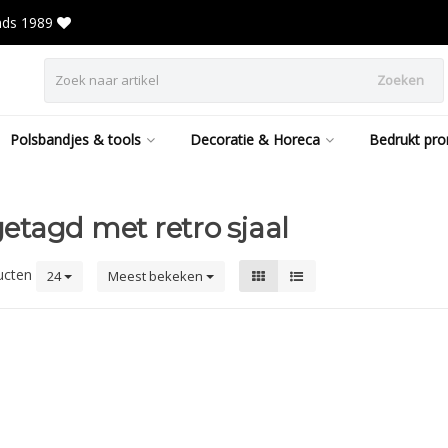
inds 1989
Zoeken
Polsbandjes & tools
Decoratie & Horeca
Bedrukt pro
etagd met retro sjaal
ucten
24
Meest bekeken