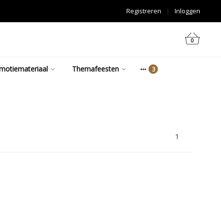
Registreren
|
Inloggen
0
motiemateriaal
Themafeesten
1