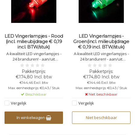
LED Vingerlampjes - Rood
LED Vingerlampjes -
(incl. milieubijdrage € 0,19
Groen(incl. milieubijdrage
incl. BTW/stuk)
€ 0,19 incl. BTW/stuk)
A-kwaliteit LED vingerlampjes -
A-kwaliteit LED vingerlampjes -
24 branduren! - aan/uit
24 branduren! - aan/uit
schakeltje - Met zacht siliconen
schakeltje - Met zacht siliconen
ringetje - Kleur: Rood (incl.
ringetje - Kleur: Groen
milieubijdrage € 0,19 incl.
(incl. milieubijdrage € 0,19 incl.
€174,80 Incl. btw
€174,80 Incl. btw
BTW/stuk)
BTW/stuk)
€144,46 Excl. btw
€144,46 Excl. btw
Max. eenheidsprijs: €0,43 / Stuk
Max. eenheidsprijs: €0,43 / Stuk
Beschikbaar
Niet beschikbaar
Vergelijk
Vergelijk
In winkelwagen
Niet beschikbaar