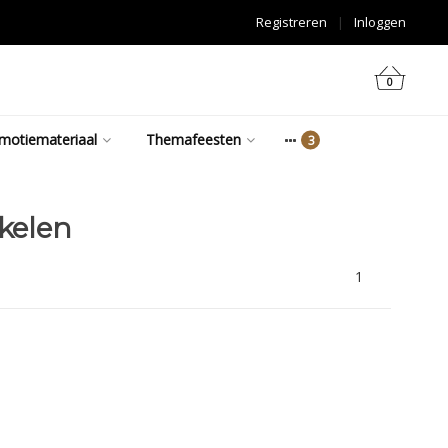
Registreren
|
Inloggen
0
motiemateriaal
Themafeesten
kelen
1