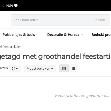
inds 1989
Zoeken
Polsbandjes & tools
Decoratie & Horeca
Bedrukt pro
 feestartikelen
etagd met groothandel feestarti
ucten
24
Meest bekeken
Geen producten gevonden!...