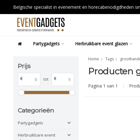
Belgische specialist in evenement en horecabenodigdheden s
Partygadgets
Herbruikbare event glazen
Home
Tags
groothandel
Prijs
Producten g
€
€
tot
Pagina 1 van 1
|
Prod
Categorieën
Partygadgets
Herbruikbare event