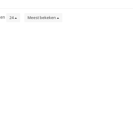
ten
24
Meest bekeken