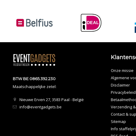
Klantens
Onze missie
Algemene vo
BTW BE 0865.392.230
Disclaimer
Maatschappelijke zetel:
Privacybeleid
Nieuwe Erven 27, 3583 Paal - België
Betaalmetho
info@eventgadgets.be
Verzending &
Contact & sup
Sitemap
Info staffelpr