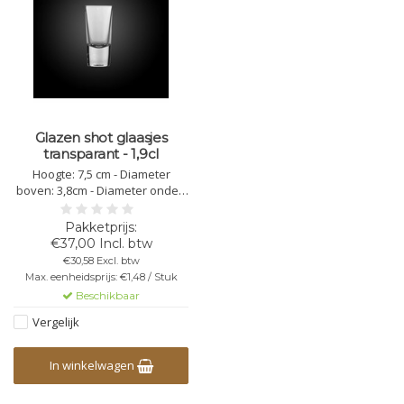
Glazen shot glaasjes
transparant - 1,9cl
Hoogte: 7,5 cm - Diameter
boven: 3,8cm - Diameter onder:
2,5 cm - Totale inhoud: 1,9cl -
transparant - veiligheidsglas
(60% tot 80% minder breekbaar)
€37,00 Incl. btw
- vaatwasbestendig -
€30,58 Excl. btw
herbruikbaar - bedrukking
Max. eenheidsprijs: €1,48 / Stuk
mogelijk - niet stapelbaar
Beschikbaar
Vergelijk
In winkelwagen