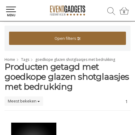
0
0
MENU
Open filters
Home
Tags
goedkope glazen shotglaasjes met bedrukking
Producten getagd met
goedkope glazen shotglaasjes
met bedrukking
Meest bekeken
1