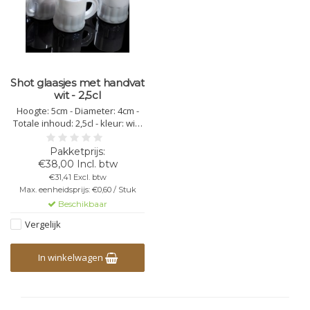
Shot glaasjes met handvat
wit - 2,5cl
Hoogte: 5cm - Diameter: 4cm -
Totale inhoud: 2,5cl - kleur: wit -
kunststof polycarbonaat -
vaatwasbestendig -
herbruikbaar - bedrukking
€38,00 Incl. btw
mogelijk - onbreekbaar - niet
€31,41 Excl. btw
stapelbaar
Max. eenheidsprijs: €0,60 / Stuk
Beschikbaar
Vergelijk
In winkelwagen