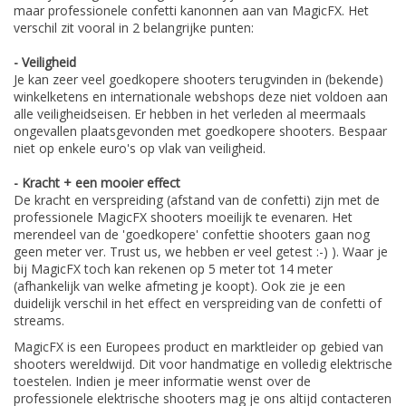
maar professionele confetti kanonnen aan van MagicFX. Het
verschil zit vooral in 2 belangrijke punten:
- Veiligheid
Je kan zeer veel goedkopere shooters terugvinden in (bekende)
winkelketens en internationale webshops deze niet voldoen aan
alle veiligheidseisen. Er hebben in het verleden al meermaals
ongevallen plaatsgevonden met goedkopere shooters. Bespaar
niet op enkele euro's op vlak van veiligheid.
- Kracht + een mooier effect
De kracht en verspreiding (afstand van de confetti) zijn met de
professionele MagicFX shooters moeilijk te evenaren. Het
merendeel van de 'goedkopere' confettie shooters gaan nog
geen meter ver. Trust us, we hebben er veel getest :-) ). Waar je
bij MagicFX toch kan rekenen op 5 meter tot 14 meter
(afhankelijk van welke afmeting je koopt). Ook zie je een
duidelijk verschil in het effect en verspreiding van de confetti of
streams.
MagicFX is een Europees product en marktleider op gebied van
shooters wereldwijd. Dit voor handmatige en volledig elektrische
toestelen. Indien je meer informatie wenst over de
professionele elektrische shooters mag je ons altijd contacteren