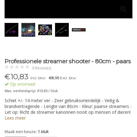
Professionele streamer shooter - 80cm - paars
0 Review(s)
€
10,83
Incl. btw
€8,95
Excl. btw
Op voorraad
Max. eenheidsprijs: €10,83 / Stuk
Schiet +/- 14 meter ver - Zeer gebruiksvriendelijk - Veilig &
brandvertragende - Lengte van 80cm - Kleur: paarse streamers -
Let op: Richt de streamer kanonnen nooit op mensen of dieren!
Lees meer
Maak een keuze:
1 stuk