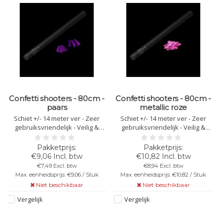
Confetti shooters - 80cm -
Confetti shooters - 80cm -
paars
metallic roze
Schiet +/- 14 meter ver - Zeer
Schiet +/- 14 meter ver - Zeer
gebruiksvriendelijk - Veilig &
gebruiksvriendelijk - Veilig &
brandvertragende - Lengte van
brandvertragende - Lengte van
80cm - Kleur: paarse confetti - Let
80cm - Kleur: metallic roze
op: Richt het confetti kanon nooit
confetti - Let op: Richt het confetti
€9,06 Incl. btw
€10,82 Incl. btw
op anderen!
kanon nooit op anderen!
€7,49 Excl. btw
€8,94 Excl. btw
Max. eenheidsprijs: €9,06 / Stuk
Max. eenheidsprijs: €10,82 / Stuk
Niet beschikbaar
Niet beschikbaar
Vergelijk
Vergelijk