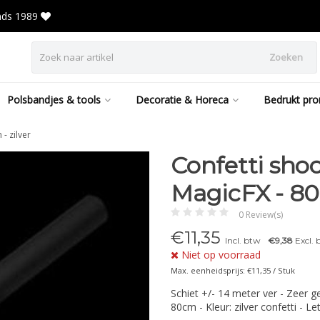
inds 1989
Zoeken
Polsbandjes & tools
Decoratie & Horeca
Bedrukt pro
- zilver
Confetti sho
MagicFX - 80
0 Review(s)
€
11,35
Incl. btw
€9,38
Excl. 
Niet op voorraad
Max. eenheidsprijs: €11,35 / Stuk
Schiet +/- 14 meter ver - Zeer g
80cm - Kleur: zilver confetti - L