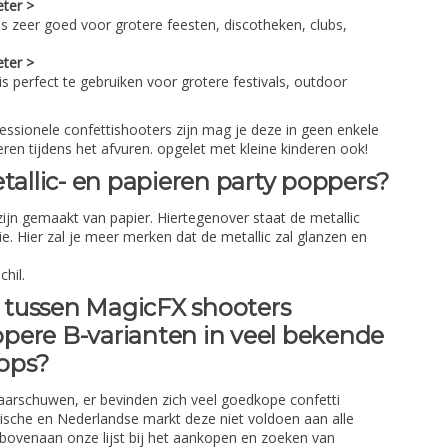
ter >
is zeer goed voor grotere feesten, discotheken, clubs,
ter >
s perfect te gebruiken voor grotere festivals, outdoor
fessionele confettishooters zijn mag je deze in geen enkele
eren tijdens het afvuren. opgelet met kleine kinderen ook!
tallic- en papieren party poppers?
zijn gemaakt van papier. Hiertegenover staat de metallic
ie. Hier zal je meer merken dat de metallic zal glanzen en
chil.
l tussen MagicFX shooters
pere B-varianten in veel bekende
hops?
t waarschuwen, er bevinden zich veel goedkope confetti
ische en Nederlandse markt deze niet voldoen aan alle
at bovenaan onze lijst bij het aankopen en zoeken van