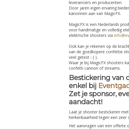
leveranciers en producenten.
Door jaren eigen ervaring bieden
kanonnen aan van MagicFX.
MagicFX is een Nederlands produ
voor handmatige en volledig ele
elektrische shooters via
info@ev
Ook kan je rekenen op de krach
van de goedkopere confettie sho
veel getest :-) ).
Waar je bij MagicFX shooters ka
confetti cannon of streams.
Bestickering van o
enkel bij
Eventgad
Zet je sponsor, ev
aandacht!
Laat je shooter bestickeren met
herkenbaarheid tegen een zeer s
Het aanvragen van een offerte of