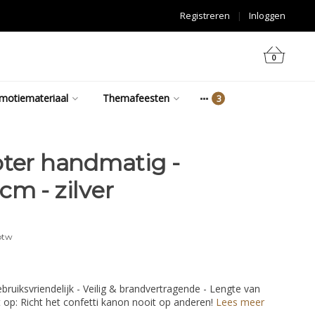
Registreren
|
Inloggen
0
motiemateriaal
Themafeesten
oter handmatig -
cm - zilver
btw
ebruiksvriendelijk - Veilig & brandvertragende - Lengte van
et op: Richt het confetti kanon nooit op anderen!
Lees meer