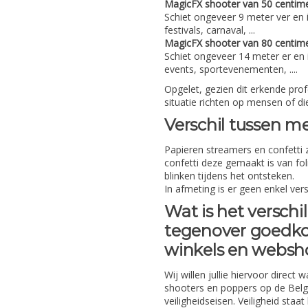
MagicFX shooter van 50 centime
Schiet ongeveer 9 meter ver en 
festivals, carnaval, ...
MagicFX shooter van 80 centime
Schiet ongeveer 14 meter er en i
events, sportevenementen, ....
Opgelet, gezien dit erkende pro
situatie richten op mensen of di
Verschil tussen me
Papieren streamers en confetti 
confetti deze gemaakt is van fol
blinken tijdens het ontsteken.
In afmeting is er geen enkel vers
Wat is het verschi
tegenover goedko
winkels en webs
Wij willen jullie hiervoor direc
shooters en poppers op de Belg
veiligheidseisen. Veiligheid sta