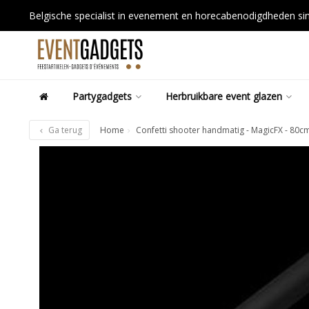
Belgische specialist in evenement en horecabenodigdheden s
Partygadgets
Herbruikbare event glazen
Ga terug
Home
Confetti shooter handmatig - MagicFX - 80cm 