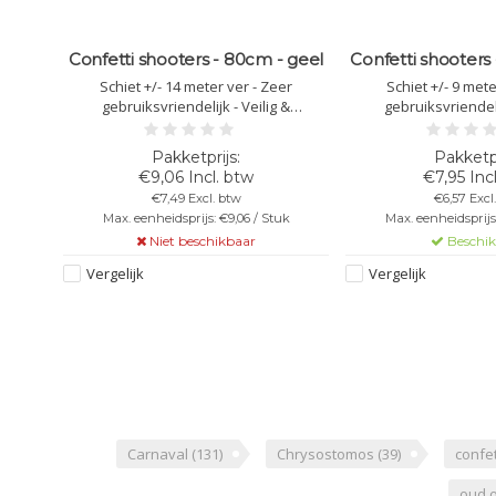
- rode
Confetti shooters - 80cm - geel
Confetti shooters
Schiet +/- 14 meter ver - Zeer
Schiet +/- 9 mete
gebruiksvriendelijk - Veilig &
gebruiksvriendeli
er
brandvertragende - Lengte van 80cm -
brandvertragende - L
 &
Kleur: gele confetti - Let op: Richt het
Kleur: rood confetti -
80cm -
confetti kanon nooit op anderen!
confetti kanon noo
et op:
€9,06 Incl. btw
€7,95 Inc
t op
€7,49 Excl. btw
€6,57 Excl
Max. eenheidsprijs: €9,06 / Stuk
Max. eenheidsprijs:
Niet beschikbaar
Beschi
uk
Vergelijk
Vergelijk
Carnaval
(131)
Chrysostomos
(39)
confet
oud 