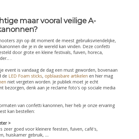
tige maar vooral veilige A-
i kanonnen?
shooters zijn op dit moment de meest gebruiksvriendelijke,
i kanonnen die je in de wereld kan vinden. Deze confetti
eld door grote en kleine festivals, fuiven, horeca,
r... .
ns je event is vandaag de dag een must geworden, bovenaan
jd de
LED Foam sticks
,
opblaasbare artikelen
en hier mag
nen
niet vergeten worden. Je publiek moet je echt
ezorgen, denk aan je reclame foto's op sociale media
 formaten van confetti kanonnen, hier heb je onze ervaring
est kan bestellen:
ter >
s zeer goed voor kleinere feesten, fuiven, café's,
, huiskamer gebruik, ....