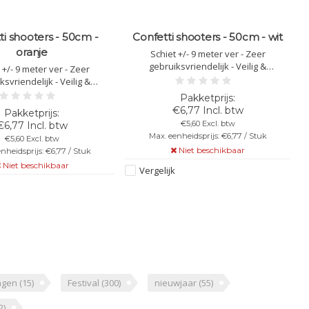
ti shooters - 50cm -
Confetti shooters - 50cm - wit
C
oranje
Schiet +/- 9 meter ver - Zeer
gebruiksvriendelijk - Veilig &
 +/- 9 meter ver - Zeer
brandvertragende - Lengte van 50cm -
ksvriendelijk - Veilig &
b
Kleur: witte confetti - Let op: Richt het
agende - Lengte van 50cm -
confetti kanon nooit op anderen!
e confetti - Let op: Richt het
€6,77 Incl. btw
 kanon nooit op anderen!
€5,60 Excl. btw
€6,77 Incl. btw
Max. eenheidsprijs: €6,77 / Stuk
€5,60 Excl. btw
Niet beschikbaar
nheidsprijs: €6,77 / Stuk
Niet beschikbaar
Vergelijk
agen
(15)
Festival
(300)
nieuwjaar
(55)
2)