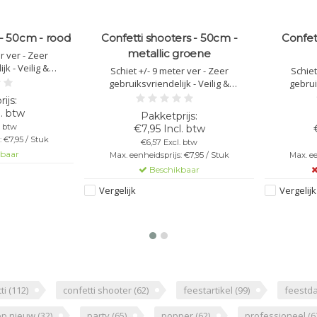
 - 50cm - rood
Confetti shooters - 50cm -
Confet
metallic groene
r ver - Zeer
jk - Veilig &
Schiet +/- 9 meter ver - Zeer
Schiet
engte van 50cm -
gebruiksvriendelijk - Veilig &
gebrui
 Let op: Richt het
brandvertragende - Lengte van 50cm -
brandvertr
it op anderen!
Kleur: metallic groene confetti - Let op:
Kleur: oranj
l. btw
Richt het confetti kanon nooit op
confetti
. btw
€7,95 Incl. btw
anderen!
 €7,95 / Stuk
€6,57 Excl. btw
kbaar
Max. eenheidsprijs: €7,95 / Stuk
Max. ee
Beschikbaar
Vergelijk
Vergelijk
ti
(112)
confetti shooter
(62)
feestartikel
(99)
feestd
op nieuw
(32)
party
(65)
popper
(62)
professioneel
(6