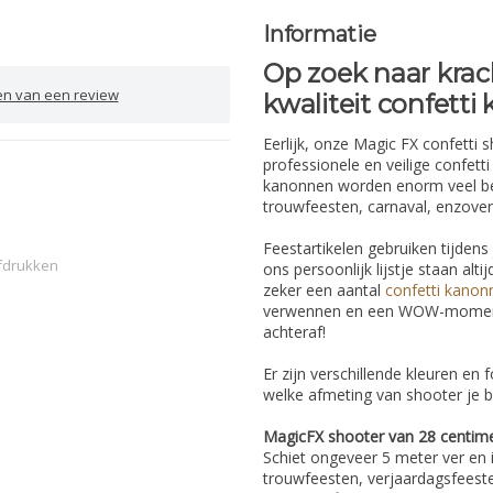
Informatie
Op zoek naar krach
en van een review
kwaliteit confett
Eerlijk, onze Magic FX confetti 
professionele en veilige confett
kanonnen worden enorm veel best
trouwfeesten, carnaval, enzoverde
Feestartikelen gebruiken tijde
fdrukken
ons persoonlijk lijstje staan alti
zeker een aantal
confetti kanon
verwennen en een WOW-moment b
achteraf!
Er zijn verschillende kleuren en
welke afmeting van shooter je b
MagicFX shooter van 28 centime
Schiet ongeveer 5 meter ver en i
trouwfeesten, verjaardagsfeesten