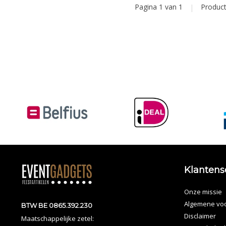
Pagina 1 van 1
|
Produc
Klantens
Onze missie
Algemene vo
BTW BE 0865.392.230
Disclaimer
Maatschappelijke zetel: