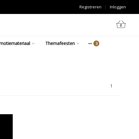
Registreren
|
Inloggen
0
motiemateriaal
Themafeesten
1