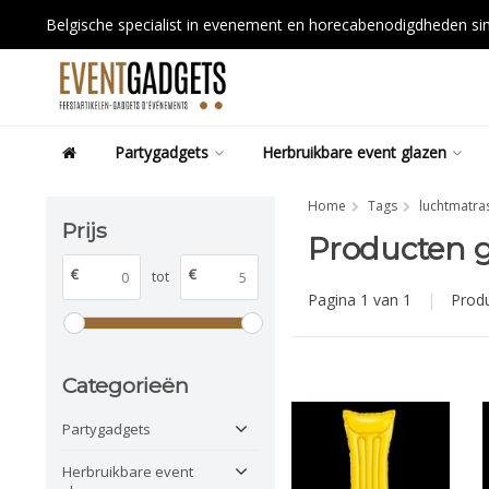
Belgische specialist in evenement en horecabenodigdheden s
Partygadgets
Herbruikbare event glazen
Home
Tags
luchtmatra
Prijs
Producten 
€
€
tot
Pagina 1 van 1
|
Prod
Categorieën
Partygadgets
Herbruikbare event