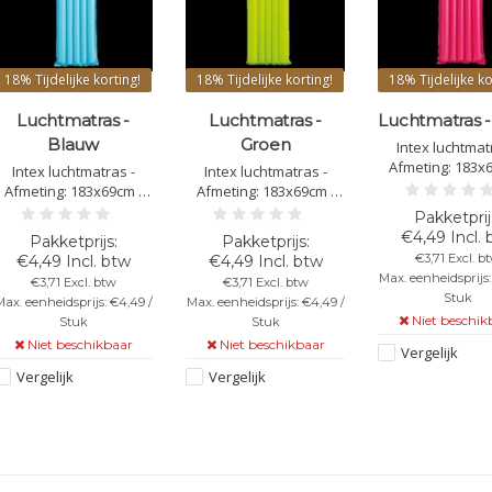
18%
Tijdelijke korting!
18%
Tijdelijke korting!
18%
Tijdelijke ko
Luchtmatras -
Luchtmatras -
Luchtmatras 
Blauw
Groen
Intex luchtmat
Afmeting: 183x6
Intex luchtmatras -
Intex luchtmatras -
Kleur: roz
Afmeting: 183x69cm -
Afmeting: 183x69cm -
Kleur: Blauw
Kleur: Groen
€4,49 Incl. 
€3,71 Excl. b
€4,49 Incl. btw
€4,49 Incl. btw
Max. eenheidsprijs:
€3,71 Excl. btw
€3,71 Excl. btw
Stuk
ax. eenheidsprijs: €4,49 /
Max. eenheidsprijs: €4,49 /
Niet beschik
Stuk
Stuk
Niet beschikbaar
Niet beschikbaar
Vergelijk
Vergelijk
Vergelijk