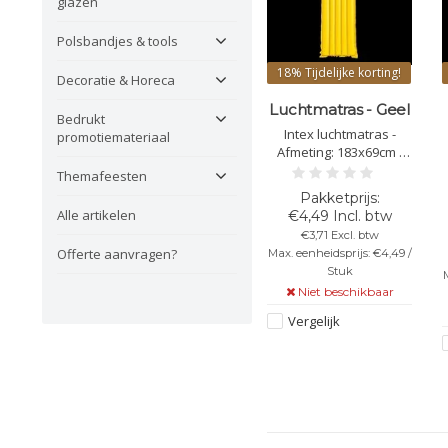
glazen
Polsbandjes & tools
18%
Tijdelijke korting!
Decoratie & Horeca
Luchtmatras - Geel
Bedrukt
Intex luchtmatras -
promotiemateriaal
Afmeting: 183x69cm -
Kleur: Geel
Themafeesten
Alle artikelen
€4,49 Incl. btw
€3,71 Excl. btw
Offerte aanvragen?
Max. eenheidsprijs: €4,49 /
Stuk
M
Niet beschikbaar
Vergelijk