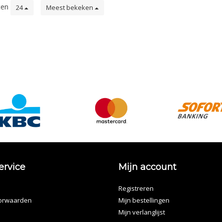
ten
24
Meest bekeken
ervice
Mijn account
Registreren
orwaarden
Mijn bestellingen
Mijn verlanglijst