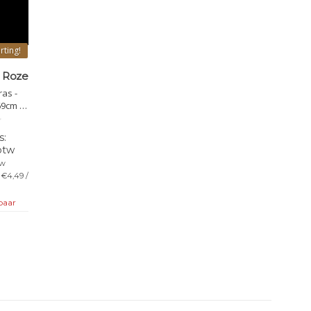
rting!
- Roze
ras -
9cm -
e
btw
tw
 €4,49 /
baar