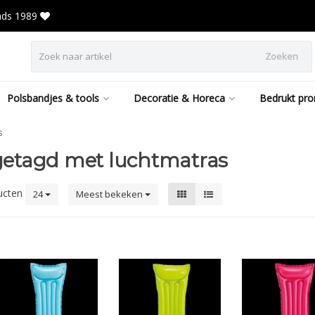
inds 1989
Zoeken
Polsbandjes & tools
Decoratie & Horeca
Bedrukt pro
s
getagd met luchtmatras
ucten
24
Meest bekeken