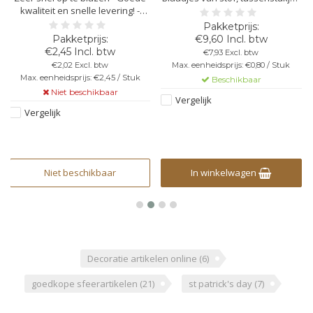
kwaliteit en snelle levering! -
van plastic
Kleur: Groen
€9,60 Incl. btw
€2,45 Incl. btw
€7,93 Excl. btw
€2,02 Excl. btw
Max. eenheidsprijs: €0,80 / Stuk
Max. eenheidsprijs: €2,45 / Stuk
Beschikbaar
Niet beschikbaar
Vergelijk
Vergelijk
Niet beschikbaar
In winkelwagen
Decoratie artikelen online
(6)
goedkope sfeerartikelen
(21)
st patrick's day
(7)