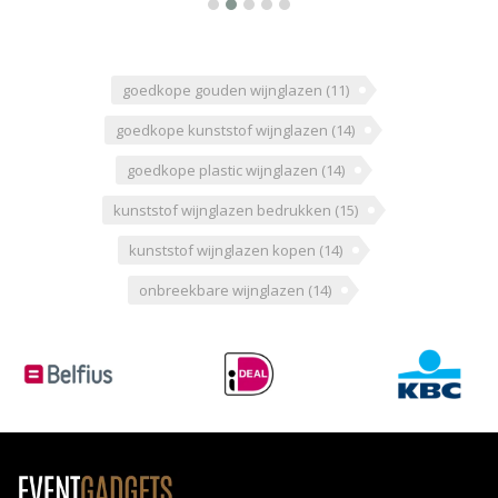
goedkope gouden wijnglazen
(11)
goedkope kunststof wijnglazen
(14)
goedkope plastic wijnglazen
(14)
kunststof wijnglazen bedrukken
(15)
kunststof wijnglazen kopen
(14)
onbreekbare wijnglazen
(14)