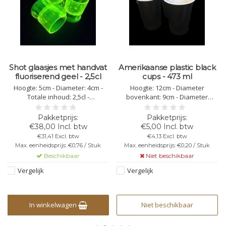
Shot glaasjes met handvat
Amerikaanse plastic black
fluoriserend geel - 2,5cl
cups - 473 ml
Hoogte: 5cm - Diameter: 4cm -
Hoogte: 12cm - Diameter
Totale inhoud: 2,5cl -
bovenkant: 9cm - Diameter
fluoriserend geel - kunststof
onderkant: 6cm - Totale inhoud:
polycarbonaat -
473ml - Kleur: zwart, van binnen
vaatwasbestendig -
wit - PET materiaal, polyester -
€38,00 Incl. btw
€5,00 Incl. btw
herbruikbaar - bedrukking
Stapelbaar - Herbruikbaar - niet
€31,41 Excl. btw
€4,13 Excl. btw
mogelijk - onbreekbaar - niet
vaatwasbestendig - niet
Max. eenheidsprijs: €0,76 / Stuk
Max. eenheidsprijs: €0,20 / Stuk
stapelbaar
bedrukbaar - breekbaar
Beschikbaar
Niet beschikbaar
Vergelijk
Vergelijk
In winkelwagen
Niet beschikbaar