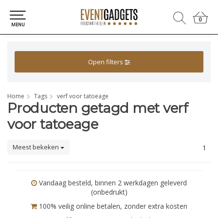
0
0
MENU
Open filters
Home
Tags
verf voor tatoeage
Producten getagd met verf
voor tatoeage
Meest bekeken
1
Vandaag besteld, binnen 2 werkdagen geleverd
(onbedrukt)
100% veilig online betalen, zonder extra kosten