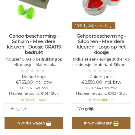
15%
Tijdelijke korting!
Gehoorbescherming -
Gehoorbescherming -
Schuim - Meerdere
Siliconen - Meerdere
kleuren - Doosje GRATIS
kleuren - Logo op het
bedrukt
doosje
Inclusief GRATIS bedrukking op
Inclusief éénkleurige sticker op
elk doosje - Materiaal:
elk doosje - Materiaal: Siliconen
Polyurethaan schuim - Per set
- Per set in een plastic doosje
in kartonnen doosje - Afmeting:
(37mm - ↕ 19mm) -
55x80x15mm - Geluidsreductie:
Geluidsreductie: 25db - 30db
€755,00 Incl. btw
€2.550,00 Incl. btw
28db - 33db
€623,97 Excl. btw
€2.107,44 Excl. btw
Max. eenheidsprijs: €1,51 / Stuk
Max. eenheidsprijs: €0,85 / Stuk
Beschikbaar
Beschikbaar
Vergelijk
Vergelijk
In winkelwagen
In winkelwagen