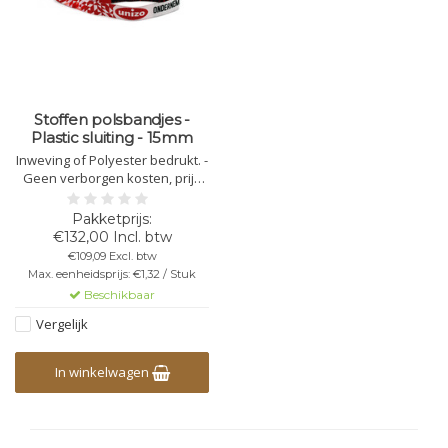
Stoffen polsbandjes -
Plastic sluiting - 15mm
Inweving of Polyester bedrukt. -
Geen verborgen kosten, prijs
inclusief alle kosten - Afmeting:
350mm x 15mm - Met plastic
automatische sluiting (optioneel
€132,00 Incl. btw
extra beveiliging) - Verzamel
€109,09 Excl. btw
object
Max. eenheidsprijs: €1,32 / Stuk
Beschikbaar
Vergelijk
In winkelwagen