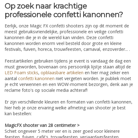
Op zoek naar krachtige
professionele confetti kanonnen?
Eerlijk, onze Magic FX confetti shooters zijn op dit moment de
meest gebruiksvriendelijke, professionele en veilige confetti
kanonnen die je in de wereld kan vinden. Deze confetti
kanonnen worden enorm veel besteld door grote en kleine
festivals, fuiven, horeca, trouwfeesten, carnaval, enzoverder... .
Feestartikelen gebruiken tijdens je event is vandaag de dag een
must geworden, bovenaan ons persoonlijk lijstje staan altijd de
LED Foam sticks
,
opblaasbare artikelen
en hier mag zeker een
aantal
confetti kanonnen
niet vergeten worden. Je publiek moet
je echt verwennen en een WOW-moment bezorgen, denk aan je
reclame foto's op sociale media achteraf!
Er zijn verschillende kleuren en formaten van confetti kanonnen,
hier heb je onze ervaring welke afmeting van shooter je best
kan bestellen:
MagicFX shooter van 28 centimeter >
Schiet ongeveer 5 meter ver en is zeer goed voor kleinere
feesten, fuiven, café's, trouwfeesten, verjaardagsfeesten,