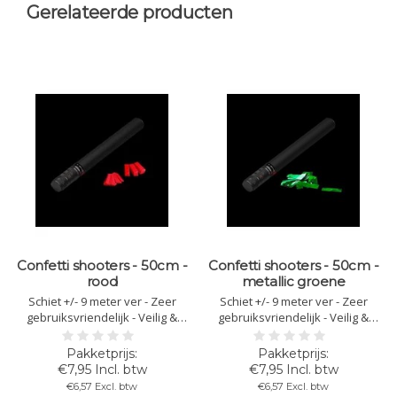
Gerelateerde producten
Confetti shooters - 50cm -
Confetti shooters - 50cm -
rood
metallic groene
Schiet +/- 9 meter ver - Zeer
Schiet +/- 9 meter ver - Zeer
gebruiksvriendelijk - Veilig &
gebruiksvriendelijk - Veilig &
brandvertragende - Lengte van
brandvertragende - Lengte van
50cm - Kleur: rood confetti - Let
50cm - Kleur: metallic groene
op: Richt het confetti kanon nooit
confetti - Let op: Richt het confetti
€7,95 Incl. btw
€7,95 Incl. btw
op anderen!
kanon nooit op anderen!
€6,57 Excl. btw
€6,57 Excl. btw