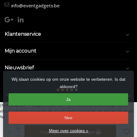
info@eventgadgets.be
Klantenservice
Mijn account
Nieuwsbrief
Wij slaan cookies op om onze website te verbeteren. Is dat
akkoord?
4.5
/
5
sterren op basis van
9/10
beoordelingen.
Lees 9/10 beoordelingen
Ja
{% if template == 'pages/index.rain' %}
{% elseif product.image %}
{%
elseif collection.image %}
{% elseif catalog.image %}
{% else %}
{% endif
%}
Nee
© Copyright 2026 Eventgadgets.be
- Theme by
Frontlabel
- Powered by
+
Meer over cookies »
Toevoegen aan winkelwagen
Lightspeed
-