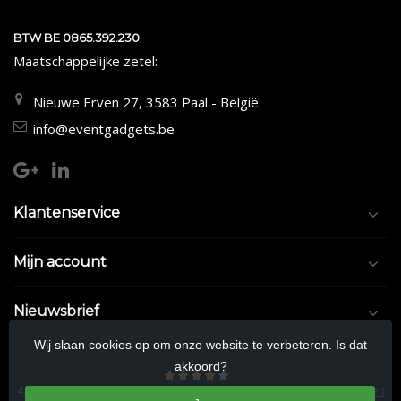
BTW BE 0865.392.230
Maatschappelijke zetel:
Nieuwe Erven 27, 3583 Paal - België
info@eventgadgets.be
Klantenservice
Mijn account
Nieuwsbrief
Wij slaan cookies op om onze website te verbeteren. Is dat
akkoord?
4.5
/
5
sterren op basis van
9/10
beoordelingen.
Lees 9/10 beoordelingen