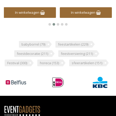
In winkelwagen
In winkelwagen
babyborrel
(79)
feestartikelen
(229)
feestdecoratie
(211)
feestversiering
(211)
Festival
(300)
horeca
(153)
sfeerartikelen
(151)